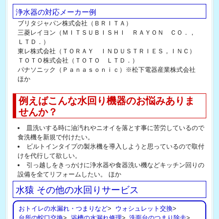
浄水器の対応メーカー例
ブリタジャパン株式会社（ＢＲＩＴＡ）
三菱レイヨン（ＭＩＴＳＵＢＩＳＨＩ ＲＡＹＯＮ ＣＯ．，
ＬＴＤ．）
東レ株式会社（ＴＯＲＡＹ ＩＮＤＵＳＴＲＩＥＳ，ＩＮＣ）
ＴＯＴＯ株式会社（ＴＯＴＯ ＬＴＤ．）
パナソニック（Ｐａｎａｓｏｎｉｃ）※松下電器産業株式会社
ほか
例えばこんな水回り機器のお悩みありま
せんか？
皿洗いする時に油汚れやニオイを落とす事に苦労しているので
食洗機を新規で付けたい。
ビルトインタイプの製氷機を導入しようと思っているので取付
けを代行して欲しい。
引っ越しをきっかけに浄水器や食器洗い機などキッチン回りの
設備を全てリフォームしたい。 ほか
水猿 その他の水回りサービス
おトイレの水漏れ・つまりなど
>
ウォシュレット交換
>
台所の蛇口交換
>
浴槽の水漏れ修理
>
洗面台のつまり除去
>